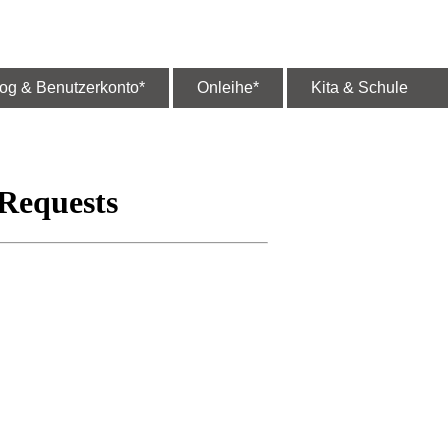
log & Benutzerkonto*
Onleihe*
Kita & Schule